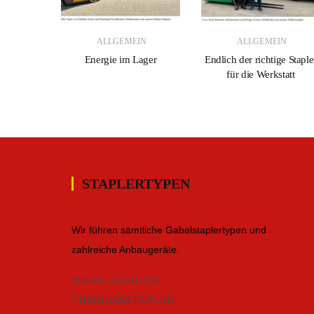
IN
ALLGEMEIN
ALLGEMEIN
 stark
Energie im Lager
Endlich der richtige Staple
für die Werkstatt
STAPLERTYPEN
Wir führen sämtliche Gabelstaplertypen und
zahlreiche Anbaugeräte.
DIESELSTAPLER
TREIBGASSTAPLER