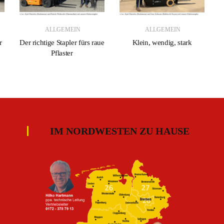
ALLGEMEIN
ALLGEMEIN
r
Der richtige Stapler fürs raue
Klein, wendig, stark
Pflaster
IM NORDWESTEN ZU HAUSE